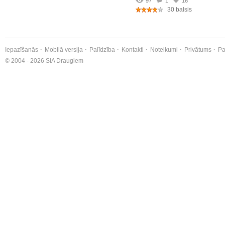
97
1
16
30 balsis
Iepazīšanās
Mobilā versija
Palīdzība
Kontakti
Noteikumi
Privātums
Pa
© 2004 - 2026 SIA Draugiem