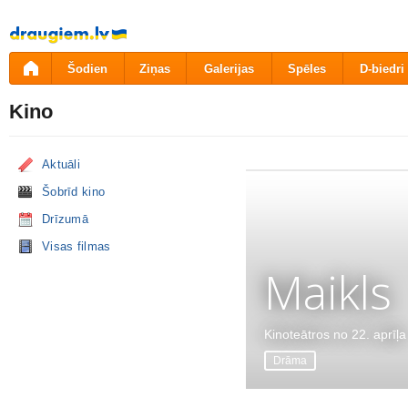
Pāriet
uz
saturu
Šodien
Ziņas
Galerijas
Spēles
D-biedri
Kino
Aktuāli
Šobrīd kino
Drīzumā
Visas filmas
Maikls
Kinoteātros no 22. aprīļa
Drāma