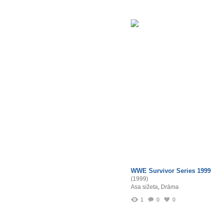
WWE Survivor Series 1999
(1999)
Asa sižeta
,
Drāma
1
0
0