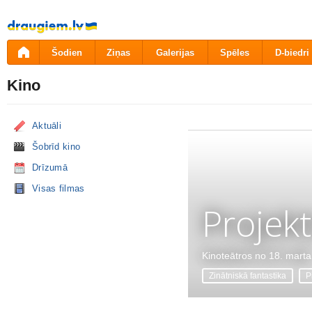
Pāriet
uz
saturu
Šodien
Ziņas
Galerijas
Spēles
D-biedri
Kino
Aktuāli
Šobrīd kino
Drīzumā
Visas filmas
Projekt
Kinoteātros no 18. marta
Zinātniskā fantastika
P