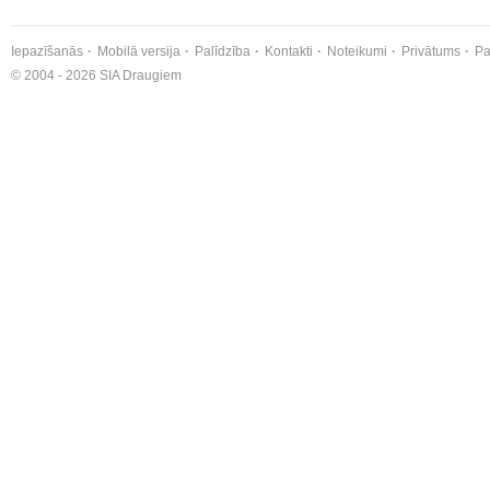
Iepazīšanās
Mobilā versija
Palīdzība
Kontakti
Noteikumi
Privātums
Pa
© 2004 - 2026 SIA Draugiem