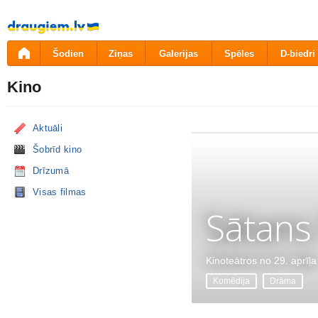
Pāriet
uz
saturu
Šodien
Ziņas
Galerijas
Spēles
D-biedri
Kino
Aktuāli
Šobrīd kino
Drīzumā
Visas filmas
Sātans
Kinoteātros no 29. aprīļa
Komēdija
Drāma