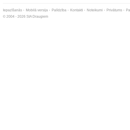
Iepazīšanās
Mobilā versija
Palīdzība
Kontakti
Noteikumi
Privātums
Pa
© 2004 - 2026 SIA Draugiem