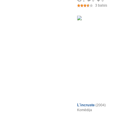
1
0
0
3 balsis
L'incruste
(2004)
Komēdija