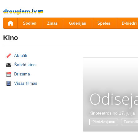
Pāriet
uz
saturu
Šodien
Ziņas
Galerijas
Spēles
D-biedri
Kino
Aktuāli
Šobrīd kino
Drīzumā
Visas filmas
Odisej
Kinoteātros no 17. jūlija
Piedzīvojumu
Fantasti