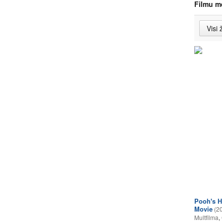
Filmu m
Pooh's H
Movie
(2
Multfilma
,