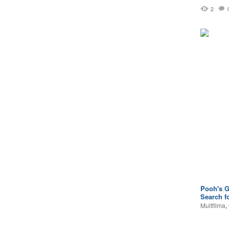
2
Pooh's G
Search f
Multfilma
,