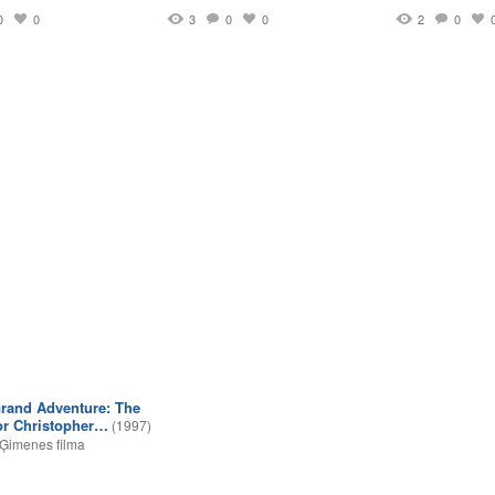
0
0
3
0
0
2
0
rand Adventure: The
or Christopher…
(1997)
Ģimenes filma