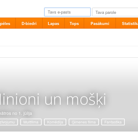
pēles
D-biedri
Lapas
Tops
Pasākumi
Statistik
inioni un mošķi
ātros no 1. jūlija
zīvojumu
Multfilma
Komēdija
Ģimenes filma
Fantastika