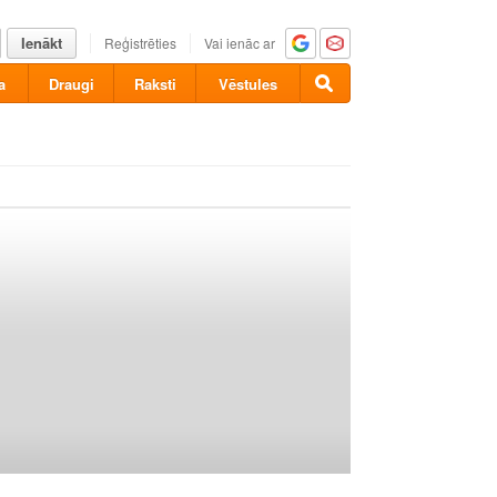
Ienākt
Reģistrēties
Vai ienāc ar
a
Draugi
Raksti
Vēstules