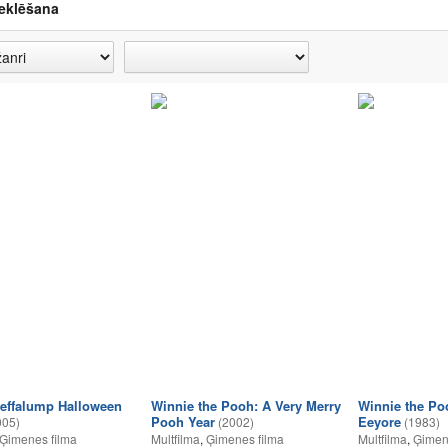
eklēšana
effalump Halloween
Winnie the Pooh: A Very Merry
Winnie the Po
Pooh Year
Eeyore
005)
(2002)
(1983)
Ģimenes filma
Multfilma
,
Ģimenes filma
Multfilma
,
Ģimen