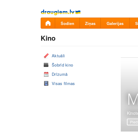
Pāriet
uz
saturu
Šodien
Ziņas
Galerijas
S
Kino
Aktuāli
Šobrīd kino
Drīzumā
Visas filmas
M
Kinote
Pied