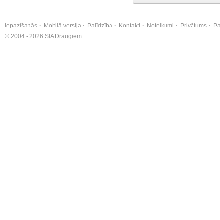
Iepazīšanās
Mobilā versija
Palīdzība
Kontakti
Noteikumi
Privātums
Pa
© 2004 - 2026 SIA Draugiem