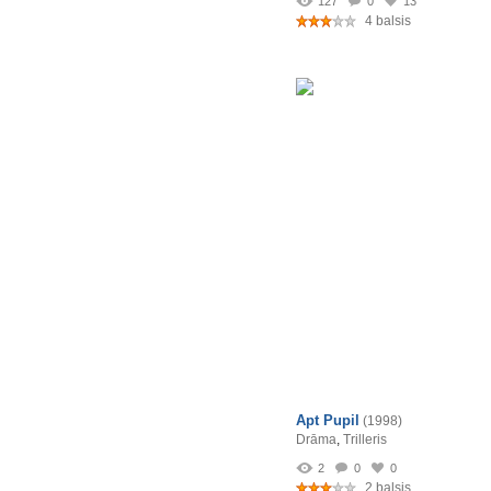
127
0
13
4 balsis
Apt Pupil
(1998)
Drāma
,
Trilleris
2
0
0
2 balsis