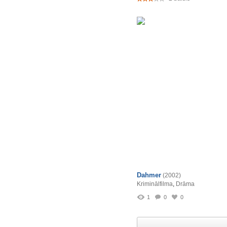
Dahmer
(2002)
Kriminālfilma
,
Drāma
1
0
0