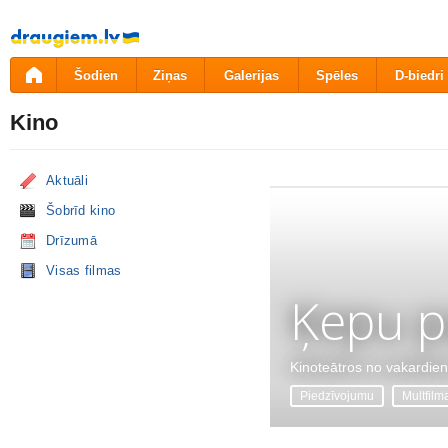
Pāriet
uz
saturu
Šodien
Ziņas
Galerijas
Spēles
D-biedri
Kino
Aktuāli
Šobrīd kino
Drīzumā
Visas filmas
Ķepu p
Kinoteātros no vakardie
Piedzīvojumu
Multfilm