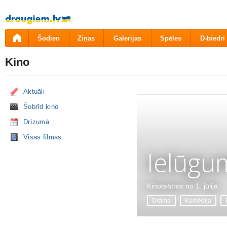
Pāriet
uz
saturu
Šodien
Ziņas
Galerijas
Spēles
D-biedri
Kino
Aktuāli
Šobrīd kino
Drīzumā
Visas filmas
Ielūgu
Kinoteātros no 1. jūlija
Drāma
Komēdija