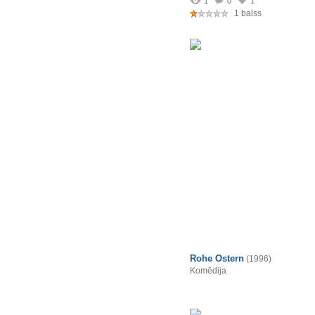
1
0
1
1 balss
Rohe Ostern
(1996)
Komēdija