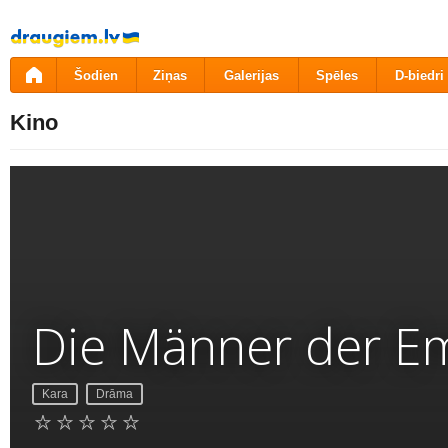
Pāriet
uz
saturu
Šodien
Ziņas
Galerijas
Spēles
D-biedri
Kino
Die Männer der E
Kara
Drāma