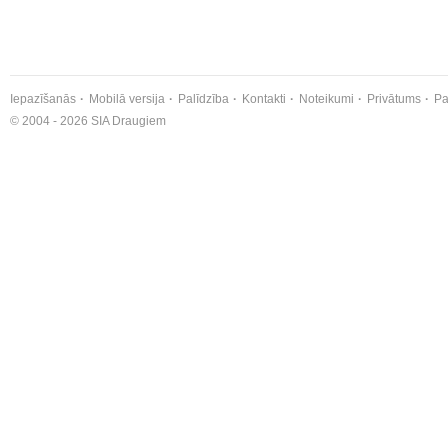
Iepazīšanās
Mobilā versija
Palīdzība
Kontakti
Noteikumi
Privātums
Pa
© 2004 - 2026 SIA Draugiem