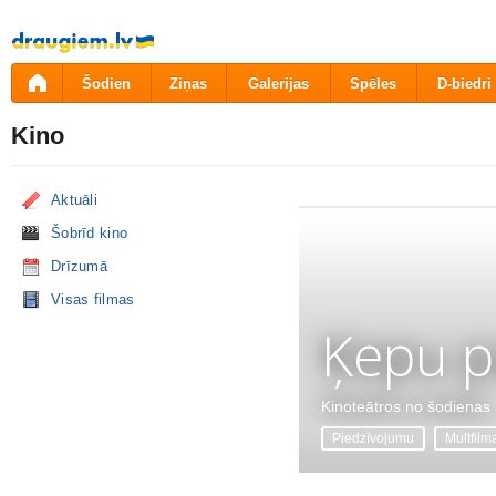
Pāriet
uz
saturu
Šodien
Ziņas
Galerijas
Spēles
D-biedri
Kino
Aktuāli
Šobrīd kino
Drīzumā
Visas filmas
Ķepu p
Kinoteātros no šodienas
Piedzīvojumu
Multfilm