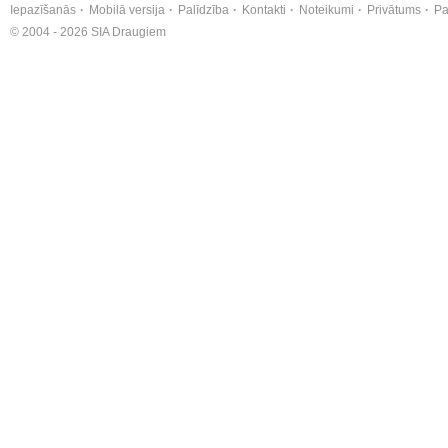
Iepazīšanās
Mobilā versija
Palīdzība
Kontakti
Noteikumi
Privātums
Pa
© 2004 - 2026 SIA Draugiem