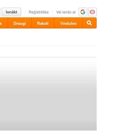
Ienākt
Reģistrēties
Vai ienāc ar
a
Draugi
Raksti
Vēstules