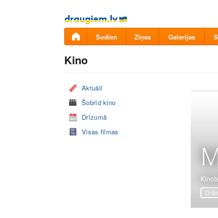
Pāriet
uz
saturu
Šodien
Ziņas
Galerijas
S
Kino
Aktuāli
Šobrīd kino
Drīzumā
Visas filmas
M
Kinot
Drā