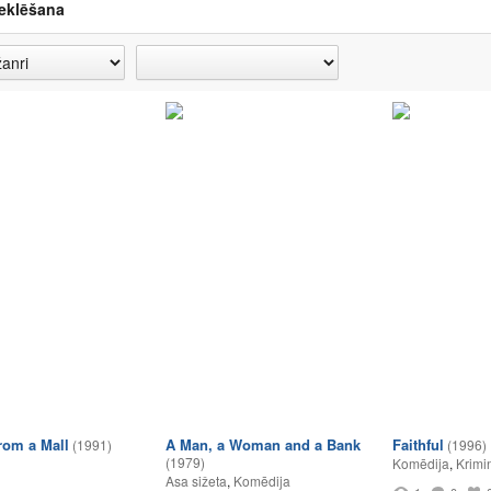
eklēšana
rom a Mall
A Man, a Woman and a Bank
Faithful
(1991)
(1996)
(1979)
Komēdija
,
Krimi
Asa sižeta
,
Komēdija