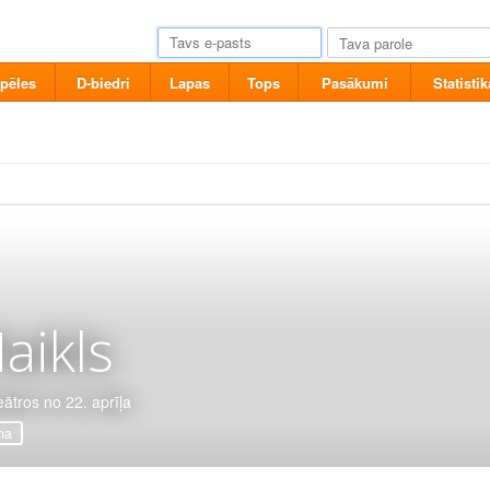
pēles
D-biedri
Lapas
Tops
Pasākumi
Statistik
aikls
eātros no 22. aprīļa
ma