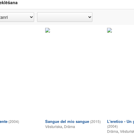
eklēšana
pente
Sangue del mio sangue
L'eretico - Un
(2004)
(2015)
(2004)
Vēsturiska
,
Drāma
Drāma
,
Vēsturis