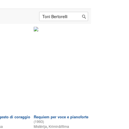
 gesto di coraggio
Requiem per voce e pianoforte
(1993)
ka
Mistērija
,
Kriminālfilma