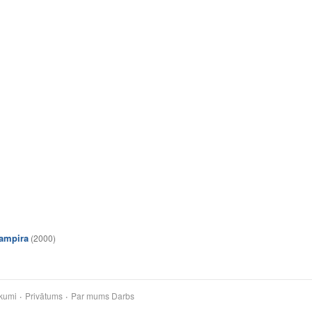
vampira
(2000)
kumi
Privātums
Par mums
Darbs