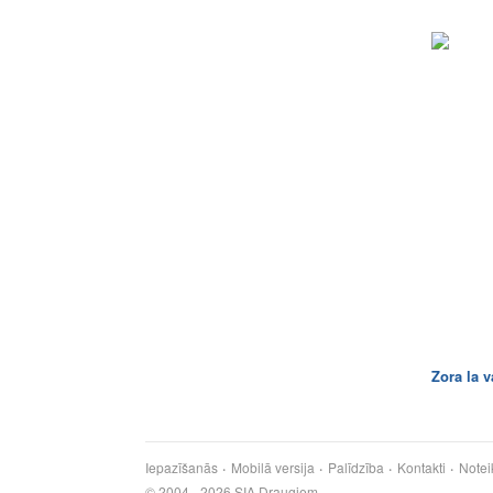
Zora la 
Iepazīšanās
Mobilā versija
Palīdzība
Kontakti
Notei
© 2004 - 2026 SIA Draugiem