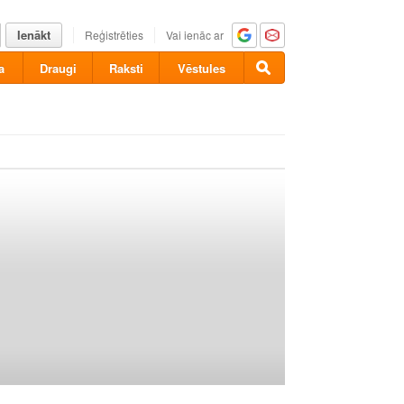
Ienākt
Reģistrēties
Vai ienāc ar
a
Draugi
Raksti
Vēstules