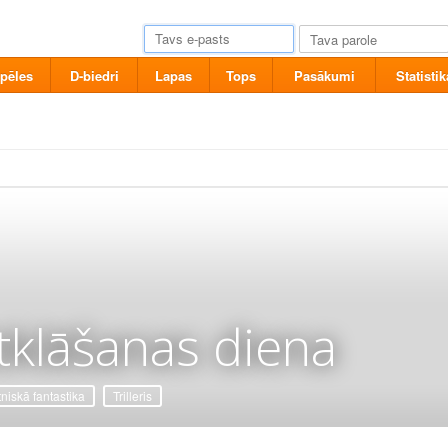
pēles
D-biedri
Lapas
Tops
Pasākumi
Statistik
tklāšanas diena
tniskā fantastika
Trilleris