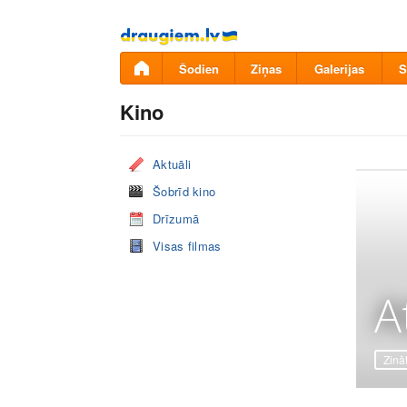
Pāriet
uz
saturu
Šodien
Ziņas
Galerijas
S
Kino
Aktuāli
Šobrīd kino
Drīzumā
Visas filmas
A
Zinā