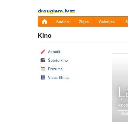
Pāriet
uz
saturu
Šodien
Ziņas
Galerijas
S
Kino
Aktuāli
Šobrīd kino
Drīzumā
Visas filmas
Ļ
Kinote
Šaus