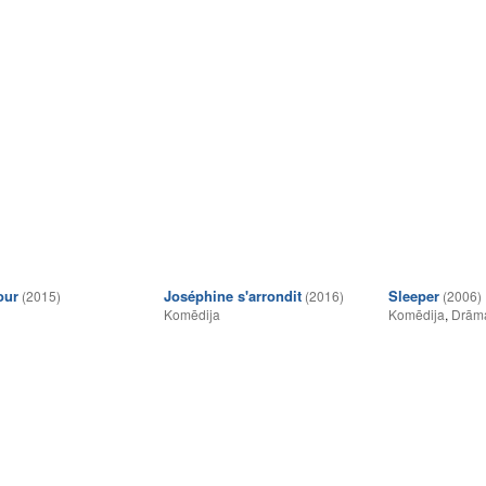
our
Joséphine s'arrondit
Sleeper
(2015)
(2016)
(2006)
Komēdija
Komēdija
,
Drām