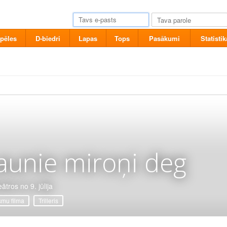
pēles
D-biedri
Lapas
Tops
Pasākumi
Statistik
aunie miroņi deg
ātros no 9. jūlija
mu filma
Trilleris