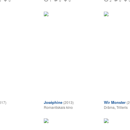
0
0
1
0
0
2
0
Joséphine
Wir Monster
017)
(2013)
(2
Romantiskais kino
Drāma
,
Trilleris