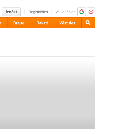
Ienākt
Reģistrēties
Vai ienāc ar
a
Draugi
Raksti
Vēstules