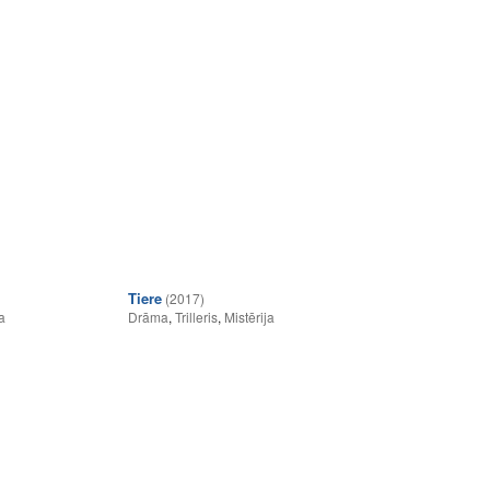
Tiere
(2017)
a
Drāma
,
Trilleris
,
Mistērija