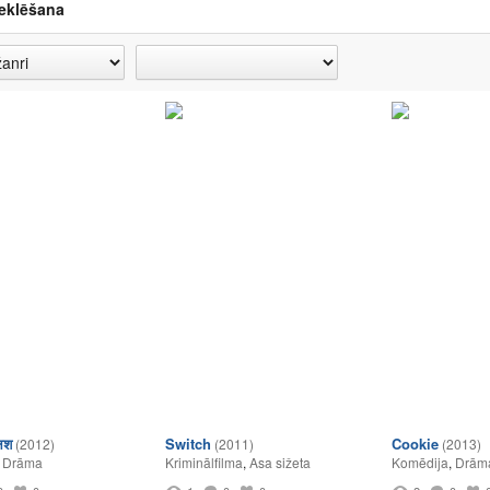
eklēšana
लिश
Switch
Cookie
(2012)
(2011)
(2013)
,
Drāma
Kriminālfilma
,
Asa sižeta
Komēdija
,
Drām