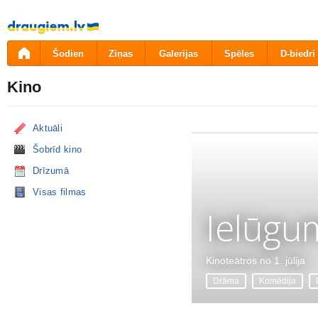
Pāriet
uz
saturu
Šodien
Ziņas
Galerijas
Spēles
D-biedri
Kino
Aktuāli
Šobrīd kino
Drīzumā
Visas filmas
Ielūgu
Kinoteātros no 1. jūlija
Drāma
Komēdija