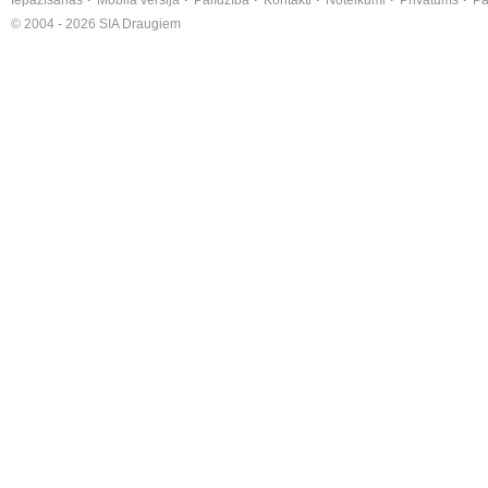
Iepazīšanās
Mobilā versija
Palīdzība
Kontakti
Noteikumi
Privātums
Pa
© 2004 - 2026 SIA Draugiem