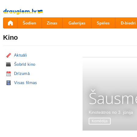
Pāriet
uz
saturu
Šodien
Ziņas
Galerijas
Spēles
D-biedri
Kino
Aktuāli
Šobrīd kino
Drīzumā
Visas filmas
Šausme
Kinoteātros no 3. jūnija
Komēdija