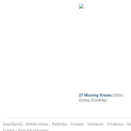
27 Missing Kisses
(2000)
Drāma
,
Komēdija
Iepazīšanās
Mobilā versija
Palīdzība
Kontakti
Noteikumi
Privātums
Pa
© 2004 - 2026 SIA Draugiem