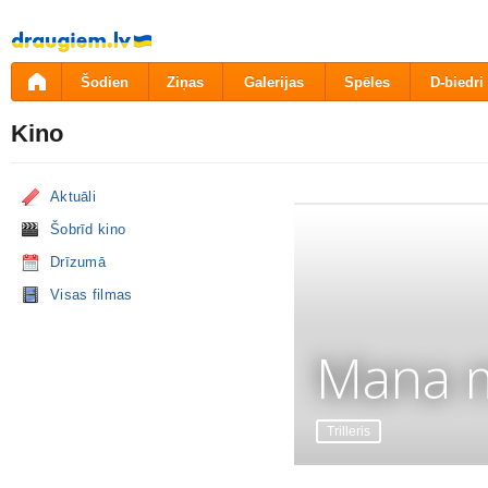
Pāriet
uz
saturu
Šodien
Ziņas
Galerijas
Spēles
D-biedri
Kino
Aktuāli
Šobrīd kino
Drīzumā
Visas filmas
Mana m
Trilleris