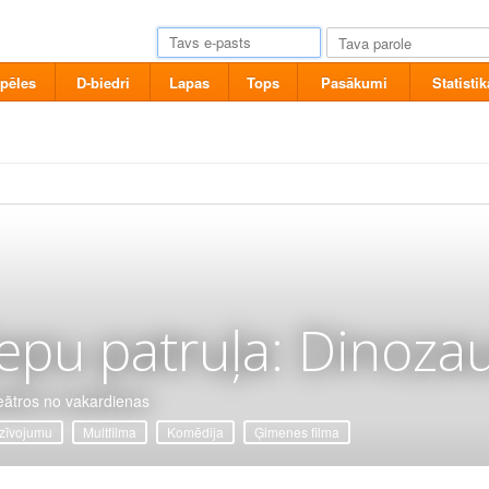
pēles
D-biedri
Lapas
Tops
Pasākumi
Statistik
epu patruļa: Dinozau
eātros no vakardienas
zīvojumu
Multfilma
Komēdija
Ģimenes filma