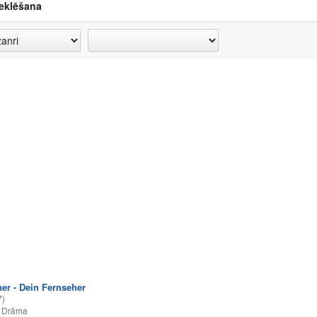
eklēšana
ner - Dein Fernseher
7)
,
Drāma