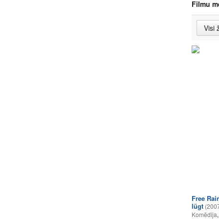
Filmu m
Free Rai
lügt
(200
Komēdija