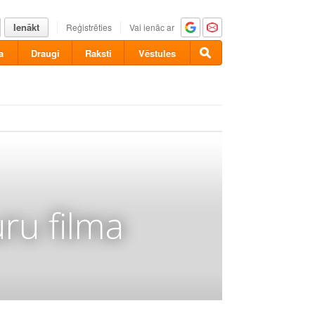
Ienākt
Reģistrēties
Vai ienāc ar
a
Draugi
Raksti
Vēstules
ru filma