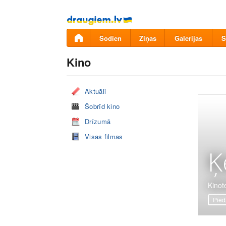
Pāriet
uz
saturu
Šodien
Ziņas
Galerijas
S
Kino
Aktuāli
Šobrīd kino
Drīzumā
Visas filmas
Ķ
Kinot
Pied