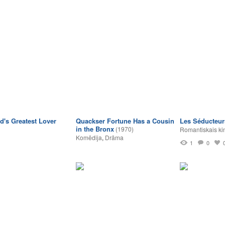
d's Greatest Lover
Quackser Fortune Has a Cousin
Les Séducteur
in the Bronx
(1970)
Romantiskais ki
Komēdija
,
Drāma
1
0