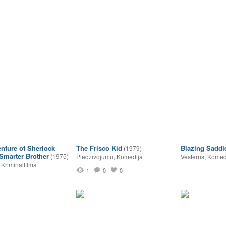
nture of Sherlock
The Frisco Kid
Blazing Saddl
(1979)
Smarter Brother
(1975)
Piedzīvojumu
,
Komēdija
Vesterns
,
Komēd
,
Kriminālfilma
1
0
0