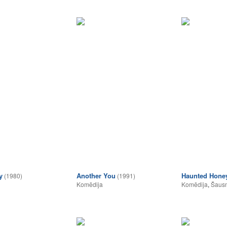
y
Another You
Haunted Hon
(1980)
(1991)
Komēdija
Komēdija
,
Šausm