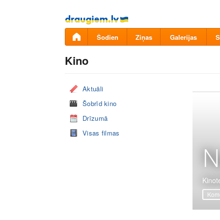
Pāriet
uz
saturu
Šodien
Ziņas
Galerijas
S
Kino
Aktuāli
Šobrīd kino
Drīzumā
Visas filmas
N
Kinote
Komē