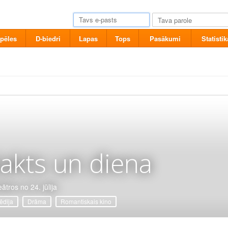
pēles
D-biedri
Lapas
Tops
Pasākumi
Statistik
akts un diena
ātros no 24. jūlija
dija
Drāma
Romantiskais kino