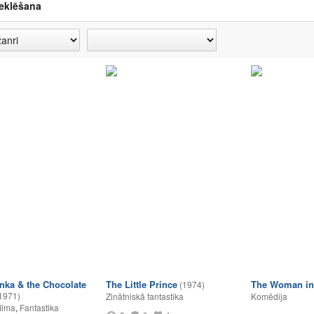
eklēšana
nka & the Chocolate
The Little Prince
The Woman in
(1974)
1971)
Zinātniskā fantastika
Komēdija
ilma
,
Fantastika