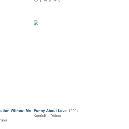
1
0
0
lution Without Me
Funny About Love
(1990)
Komēdija
,
Drāma
riska