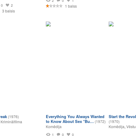
2
0
1
0
2
1 balss
3 balsis
reak
Everything You Always Wanted
Start the Revo
(1976)
to Know About Sex *Bu…
(1972)
(1970)
,
Kriminālfilma
Komēdija
Komēdija
,
Vēstu
1
0
0