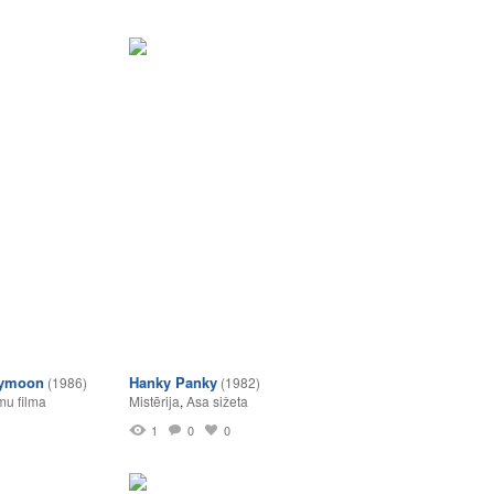
eymoon
Hanky Panky
(1986)
(1982)
u filma
Mistērija
,
Asa sižeta
1
0
0