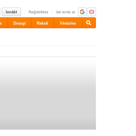
Ienākt
Reģistrēties
Vai ienāc ar
a
Draugi
Raksti
Vēstules