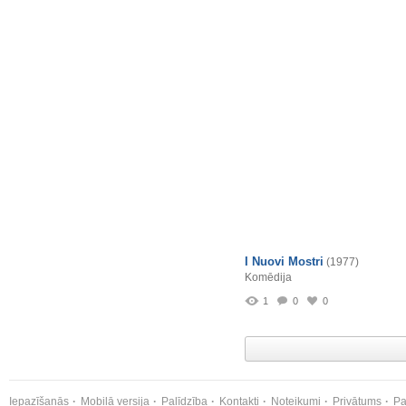
I Nuovi Mostri
(1977)
Komēdija
1
0
0
Iepazīšanās
Mobilā versija
Palīdzība
Kontakti
Noteikumi
Privātums
Pa