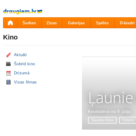
Pāriet
uz
saturu
Šodien
Ziņas
Galerijas
Spēles
D-biedri
Kino
Aktuāli
Šobrīd kino
Drīzumā
Visas filmas
Ļaunie
Kinoteātros no 9. jūlija
Šausmu filma
Trilleris