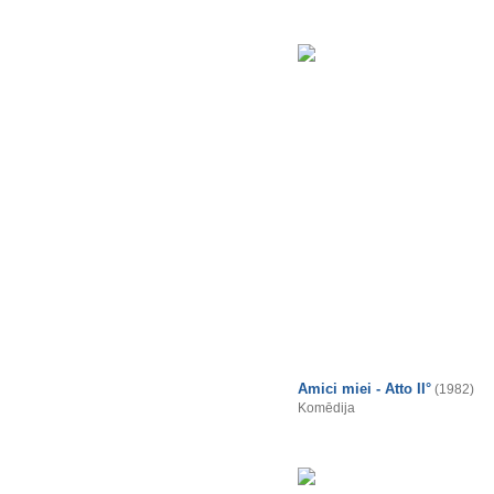
Amici miei - Atto II°
(1982)
Komēdija