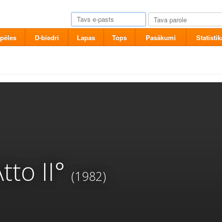
pēles
D-biedri
Lapas
Tops
Pasākumi
Statistik
tto II°
(1982)