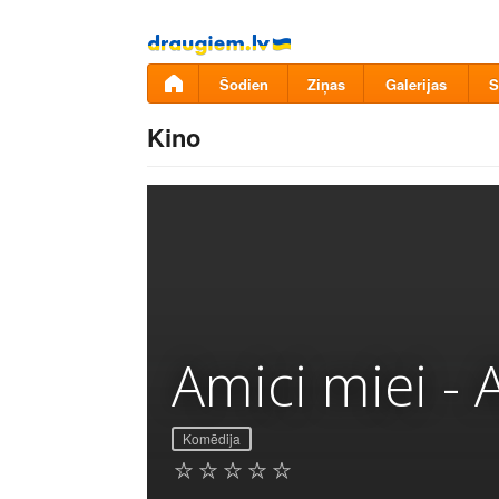
Pāriet
uz
saturu
Šodien
Ziņas
Galerijas
S
Kino
Amici miei - A
Komēdija