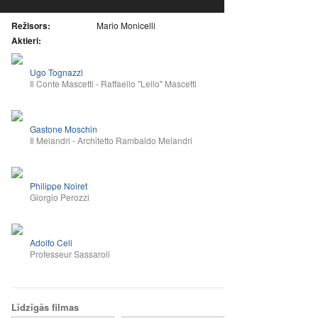
Režisors:
Mario Monicelli
Aktieri:
Ugo Tognazzi
Il Conte Mascetti - Raffaello "Lello" Mascetti
Gastone Moschin
Il Melandri - Architetto Rambaldo Melandri
Philippe Noiret
Giorgio Perozzi
Adolfo Celi
Professeur Sassaroli
Līdzīgās filmas