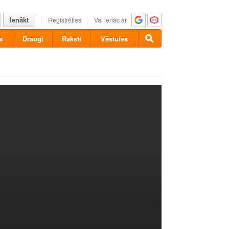
Ienākt
Reģistrēties
Vai ienāc ar
a
Draugi
Raksti
Vēstules