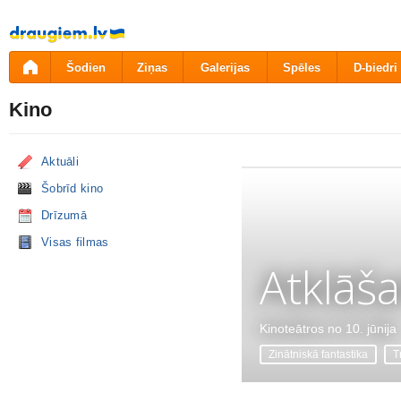
Pāriet
uz
saturu
Šodien
Ziņas
Galerijas
Spēles
D-biedri
Kino
Aktuāli
Šobrīd kino
Drīzumā
Visas filmas
Atklāš
Kinoteātros no 10. jūnija
Zinātniskā fantastika
Tr