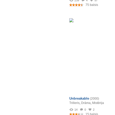
239
4
57
75 balsis
Unbreakable
(2000)
Trilleris
,
Drāma
,
Mistērija
14
0
2
15 balsis