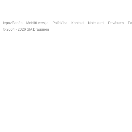
Iepazīšanās
Mobilā versija
Palīdzība
Kontakti
Noteikumi
Privātums
Pa
© 2004 - 2026 SIA Draugiem