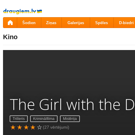
Pāriet
uz
saturu
Šodien
Ziņas
Galerijas
Spēles
D-biedri
Kino
The Girl with the 
Trilleris
Kriminālfilma
Mistērija
(27 vērtējumi)