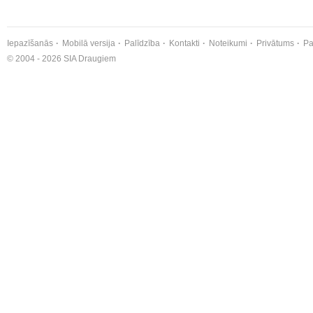
Iepazīšanās
Mobilā versija
Palīdzība
Kontakti
Noteikumi
Privātums
Pa
© 2004 - 2026 SIA Draugiem