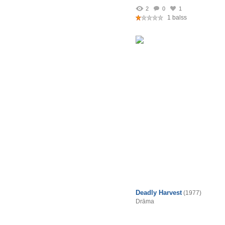
2
0
1
1 balss
Deadly Harvest
(1977)
Drāma