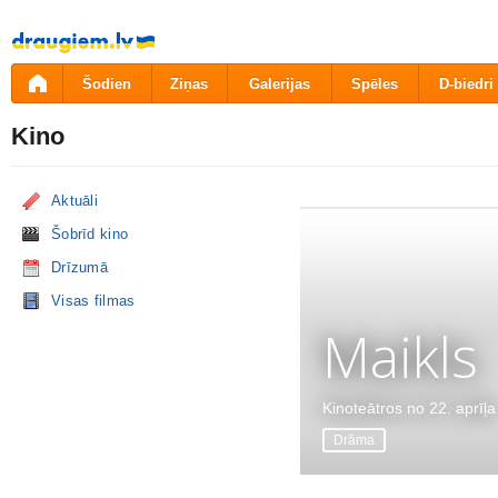
Pāriet
uz
saturu
Šodien
Ziņas
Galerijas
Spēles
D-biedri
Kino
Aktuāli
Šobrīd kino
Drīzumā
Visas filmas
Maikls
Kinoteātros no 22. aprīļa
Drāma