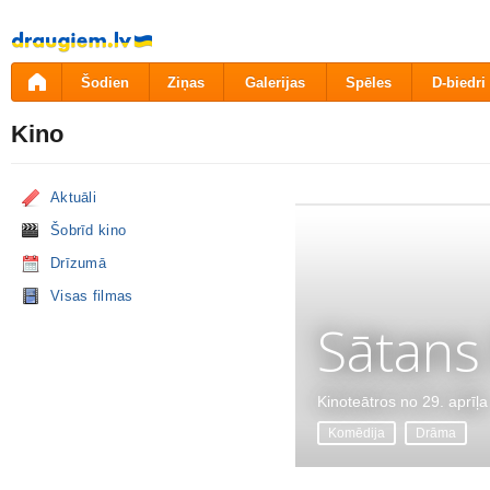
Pāriet
uz
saturu
Šodien
Ziņas
Galerijas
Spēles
D-biedri
Kino
Aktuāli
Šobrīd kino
Drīzumā
Visas filmas
Sātans
Kinoteātros no 29. aprīļa
Komēdija
Drāma