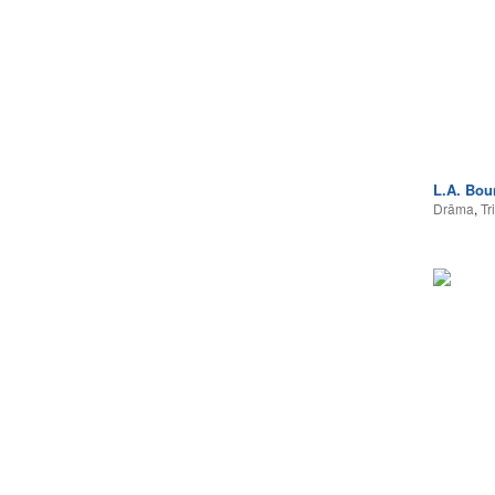
L.A. Bou
Drāma
,
Tri