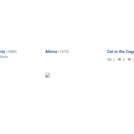
nty
Albino
Cat in the Cag
(1989)
(1975)
lleris
2
0