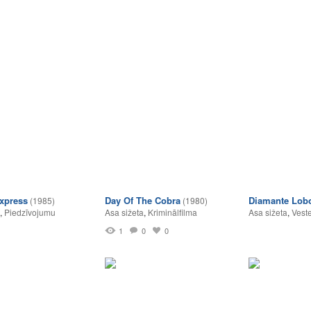
xpress
Day Of The Cobra
Diamante Lob
(1985)
(1980)
,
Piedzīvojumu
Asa sižeta
,
Kriminālfilma
Asa sižeta
,
Vest
1
0
0