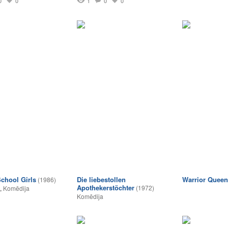
0
0
1
0
0
chool Girls
Die liebestollen
Warrior Queen
(1986)
Apothekerstöchter
(1972)
,
Komēdija
Komēdija