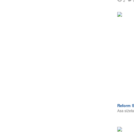
2
Reform S
Asa sižeta