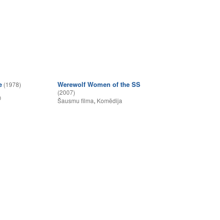
e
Werewolf Women of the SS
(1978)
(2007)
0
Šausmu filma
,
Komēdija