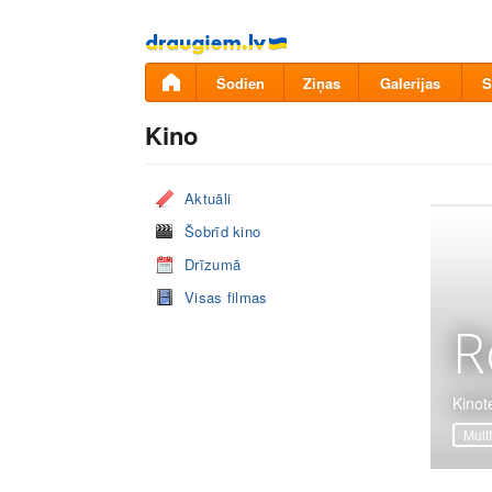
Pāriet
uz
saturu
Šodien
Ziņas
Galerijas
S
Kino
Aktuāli
Šobrīd kino
Drīzumā
Visas filmas
R
Kinot
Mult