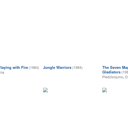
laying with Fire
Jungle Warriors
The Seven Mag
(1984)
(1984)
Gladiators
(19
lma
Piedzīvojumu
,
D