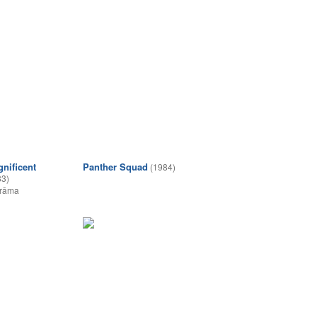
nificent
Panther Squad
(1984)
83)
rāma