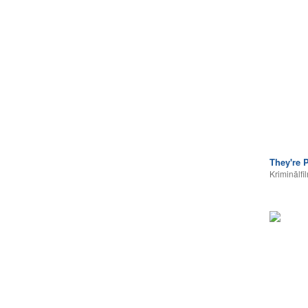
They're P
Kriminālfi