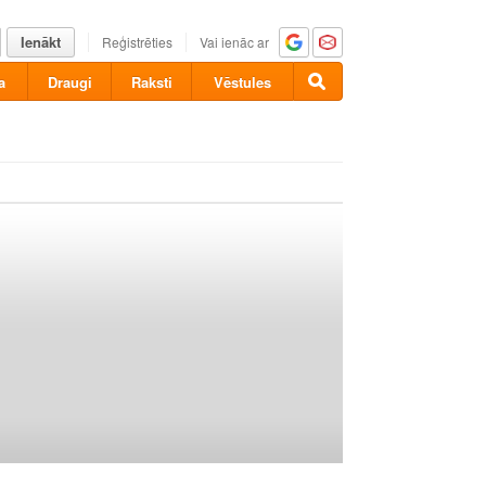
Ienākt
Reģistrēties
Vai ienāc ar
a
Draugi
Raksti
Vēstules