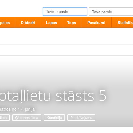
pēles
D-biedri
Lapas
Tops
Pasākumi
Statistik
otaļlietu stāsts 5
eātros no 17. jūnija
filma
Ģimenes filma
Komēdija
Piedzīvojumu