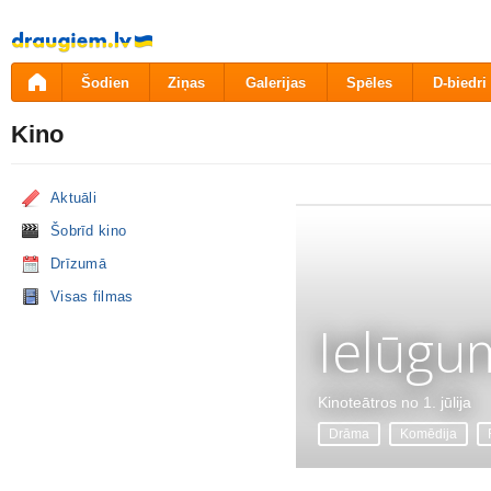
Pāriet
uz
saturu
Šodien
Ziņas
Galerijas
Spēles
D-biedri
Kino
Aktuāli
Šobrīd kino
Drīzumā
Visas filmas
Ielūgu
Kinoteātros no 1. jūlija
Drāma
Komēdija