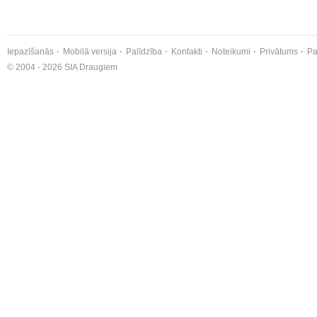
Iepazīšanās
Mobilā versija
Palīdzība
Kontakti
Noteikumi
Privātums
Pa
© 2004 - 2026 SIA Draugiem