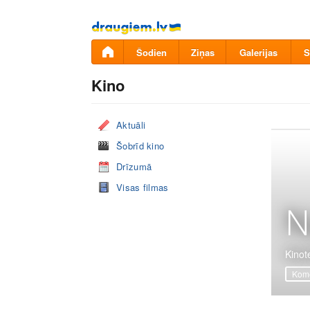
Pāriet
uz
saturu
Šodien
Ziņas
Galerijas
S
Kino
Aktuāli
Šobrīd kino
Drīzumā
Visas filmas
N
Kinote
Komē