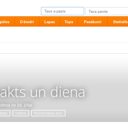
pēles
D-biedri
Lapas
Tops
Pasākumi
Statistik
akts un diena
ātros no 24. jūlija
dija
Drāma
Romantiskais kino