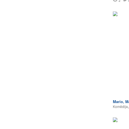
2
Mario, M
Komēdija