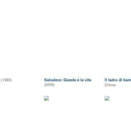
a
Salvatore: Questa è la vita
Il ladro di ba
(1993)
(2006)
Drāma