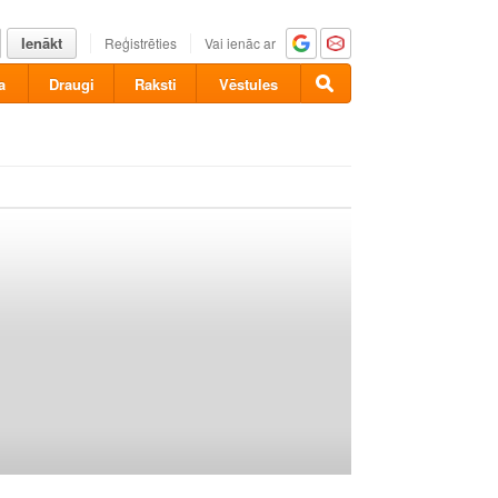
Ienākt
Reģistrēties
Vai ienāc ar
a
Draugi
Raksti
Vēstules