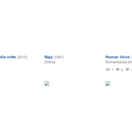
lla notte
Naja
Human Voice
(2010)
(1997)
Drāma
Romantiskais ki
1
0