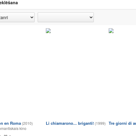
eklēšana
ón en Roma
Li chiamarono... briganti!
Tre giorni di 
(2010)
(1999)
mantiskais kino