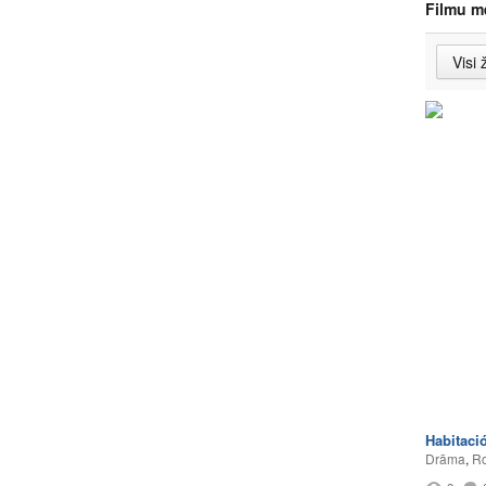
Filmu m
Habitaci
Drāma
,
Ro