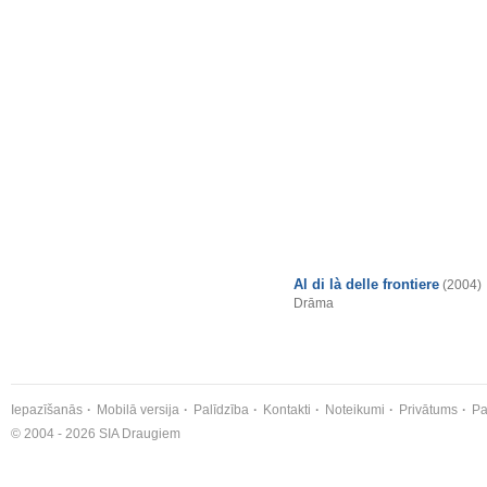
Al di là delle frontiere
(2004)
Drāma
Iepazīšanās
Mobilā versija
Palīdzība
Kontakti
Noteikumi
Privātums
Pa
© 2004 - 2026 SIA Draugiem