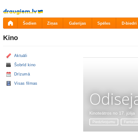
Pāriet
uz
saturu
Šodien
Ziņas
Galerijas
Spēles
D-biedri
Kino
Aktuāli
Šobrīd kino
Drīzumā
Visas filmas
Odisej
Kinoteātros no 17. jūlija
Piedzīvojumu
Fantasti