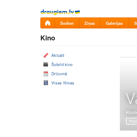
Pāriet
uz
saturu
Šodien
Ziņas
Galerijas
S
Kino
Aktuāli
Šobrīd kino
Drīzumā
Visas filmas
V
Kinote
Pied