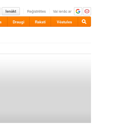
Ienākt
Reģistrēties
Vai ienāc ar
a
Draugi
Raksti
Vēstules