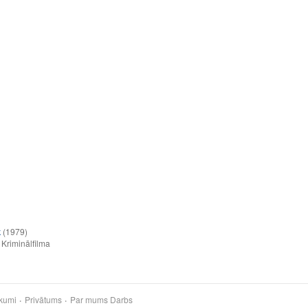
k
(1979)
,
Kriminālfilma
kumi
Privātums
Par mums
Darbs