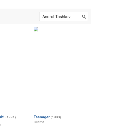
iti
Teenager
(1991)
(1983)
Drāma
0