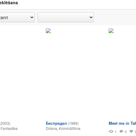
eklēšana
Беспредел
Meet me in Tah
(2003)
(1989)
,
Fantastika
Drāma
,
Kriminālfilma
1
0