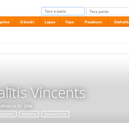
pēles
D-biedri
Lapas
Tops
Pasākumi
Statistik
alītis Vincents
ātros no 31. jūlija
zīvojumu
Multfilma
Ģimenes filma