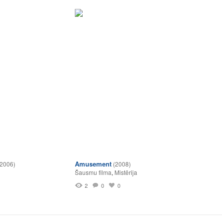
Amusement
(2006)
(2008)
Šausmu filma
,
Mistērija
2
0
0