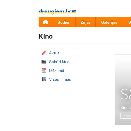
Pāriet
uz
saturu
Šodien
Ziņas
Galerijas
S
Kino
Aktuāli
Šobrīd kino
Drīzumā
Visas filmas
S
Kinot
Komē