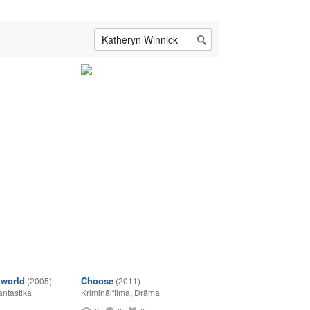
lworld
Choose
(2005)
(2011)
antastika
Kriminālfilma
,
Drāma