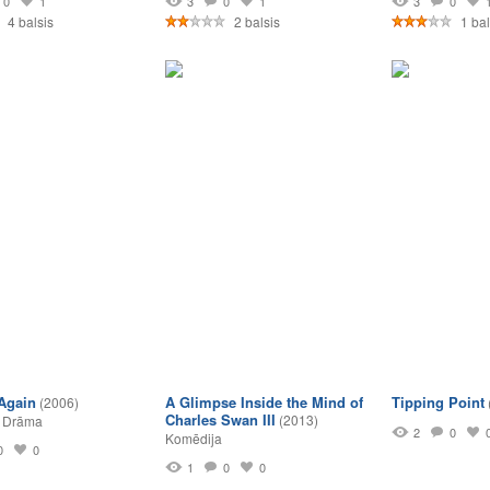
0
1
3
0
1
3
0
4 balsis
2 balsis
1 bal
Again
A Glimpse Inside the Mind of
Tipping Point
(2006)
Charles Swan III
(2013)
,
Drāma
2
0
Komēdija
0
0
1
0
0