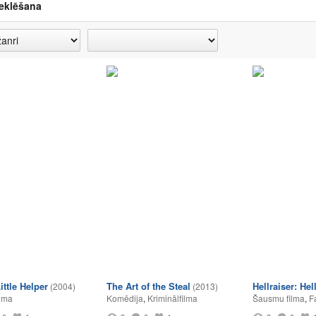
eklēšana
ittle Helper
The Art of the Steal
Hellraiser: Hel
(2004)
(2013)
lma
Komēdija
,
Kriminālfilma
Šausmu filma
,
F