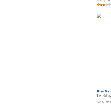
15
Kiss Me 
Komēdija
3