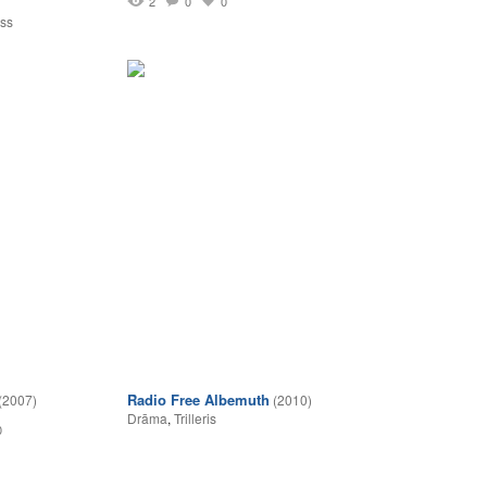
1
2
0
0
ss
Radio Free Albemuth
(2007)
(2010)
Drāma
,
Trilleris
0