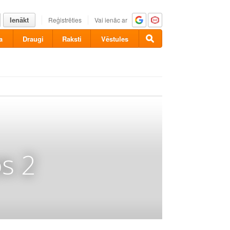
Ienākt
Reģistrēties
Vai ienāc ar
a
Draugi
Raksti
Vēstules
s 2