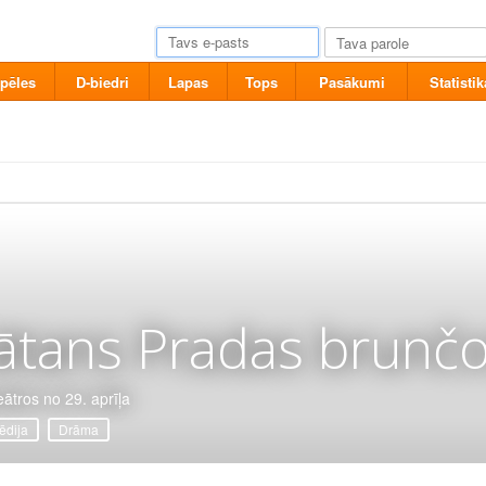
pēles
D-biedri
Lapas
Tops
Pasākumi
Statistik
ātans Pradas brunčo
eātros no 29. aprīļa
dija
Drāma