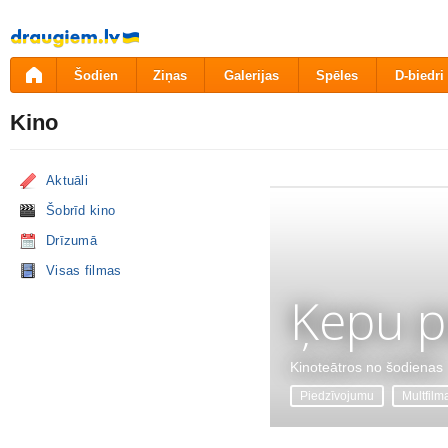
Pāriet
uz
saturu
Šodien
Ziņas
Galerijas
Spēles
D-biedri
Kino
Aktuāli
Šobrīd kino
Drīzumā
Visas filmas
Ķepu p
Kinoteātros no šodienas
Piedzīvojumu
Multfilm