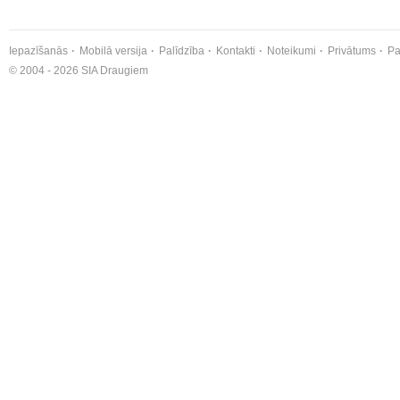
Iepazīšanās
Mobilā versija
Palīdzība
Kontakti
Noteikumi
Privātums
Pa
© 2004 - 2026 SIA Draugiem