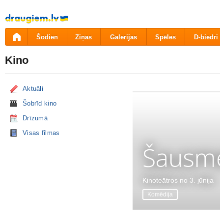
Pāriet
uz
saturu
Šodien
Ziņas
Galerijas
Spēles
D-biedri
Kino
Aktuāli
Šobrīd kino
Drīzumā
Visas filmas
Šausme
Kinoteātros no 3. jūnija
Komēdija