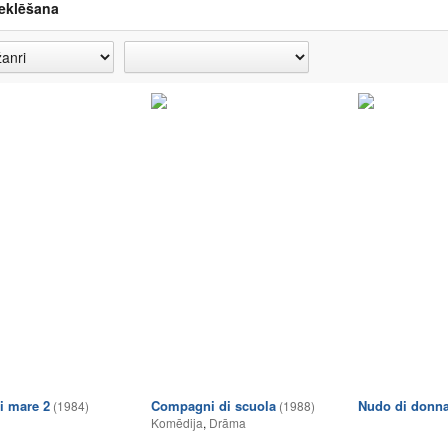
eklēšana
i mare 2
Compagni di scuola
Nudo di donn
(1984)
(1988)
Komēdija
,
Drāma