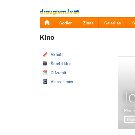
Pāriet
uz
saturu
Šodien
Ziņas
Galerijas
S
Kino
Aktuāli
Šobrīd kino
Drīzumā
Visas filmas
I
Kinote
Drā