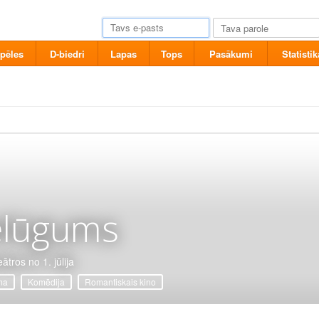
pēles
D-biedri
Lapas
Tops
Pasākumi
Statistik
elūgums
ātros no 1. jūlija
ma
Komēdija
Romantiskais kino