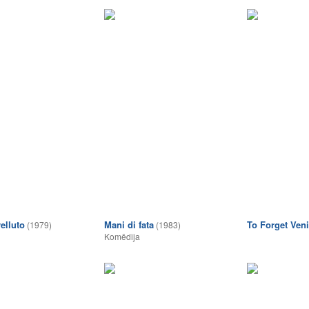
elluto
Mani di fata
To Forget Ven
(1979)
(1983)
Komēdija