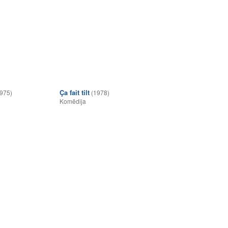
Ça fait tilt
975)
(1978)
Komēdija