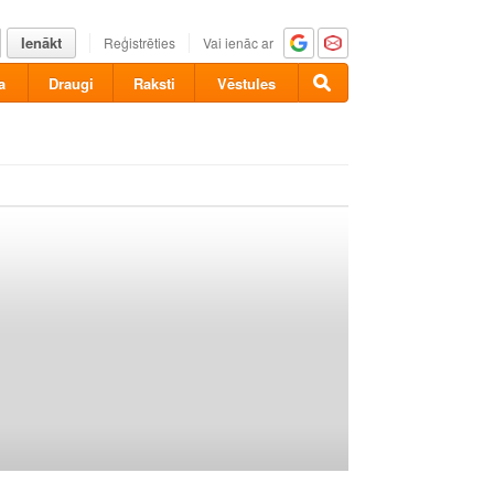
Ienākt
Reģistrēties
Vai ienāc ar
a
Draugi
Raksti
Vēstules