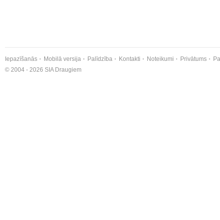
Iepazīšanās
Mobilā versija
Palīdzība
Kontakti
Noteikumi
Privātums
Pa
© 2004 - 2026 SIA Draugiem