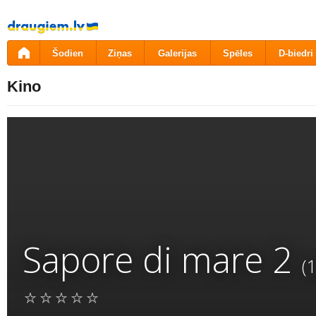
Pāriet
uz
saturu
Šodien
Ziņas
Galerijas
Spēles
D-biedri
Kino
Sapore di mare 2
(