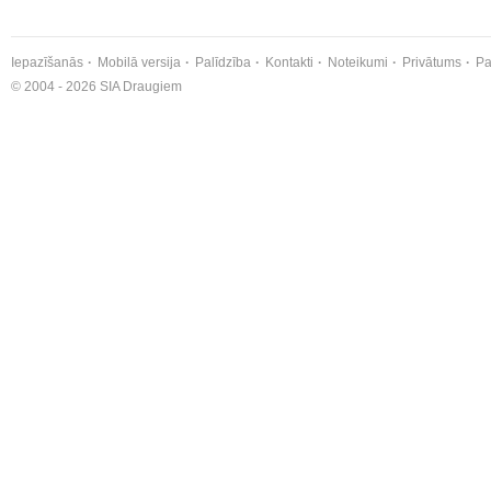
Iepazīšanās
Mobilā versija
Palīdzība
Kontakti
Noteikumi
Privātums
Pa
© 2004 - 2026 SIA Draugiem