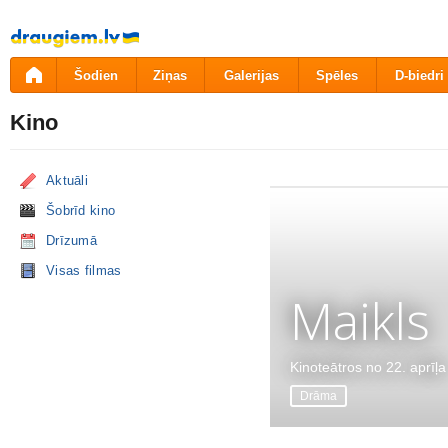
Pāriet
uz
saturu
Šodien
Ziņas
Galerijas
Spēles
D-biedri
Kino
Aktuāli
Šobrīd kino
Drīzumā
Visas filmas
Maikls
Kinoteātros no 22. aprīļa
Drāma