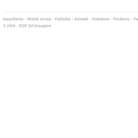
Iepazīšanās
Mobilā versija
Palīdzība
Kontakti
Noteikumi
Privātums
Pa
© 2004 - 2026 SIA Draugiem