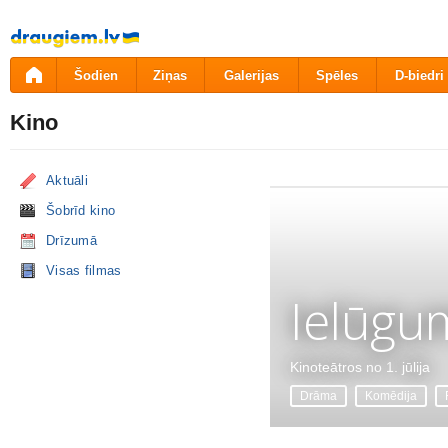
Pāriet
uz
saturu
Šodien
Ziņas
Galerijas
Spēles
D-biedri
Kino
Aktuāli
Šobrīd kino
Drīzumā
Visas filmas
Ielūgu
Kinoteātros no 1. jūlija
Drāma
Komēdija