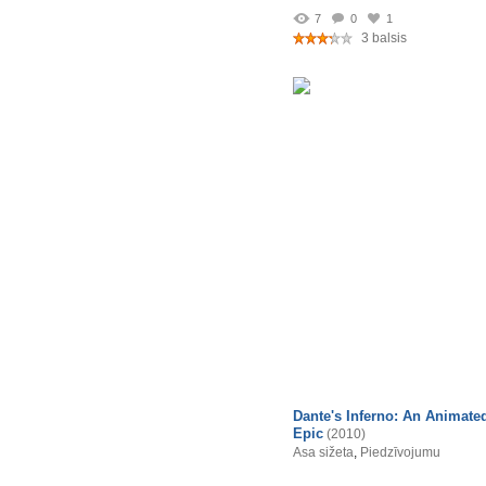
7
0
1
3 balsis
Dante's Inferno: An Animate
Epic
(2010)
Asa sižeta
,
Piedzīvojumu