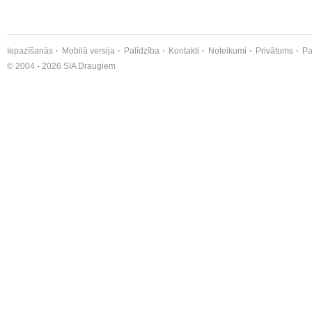
Iepazīšanās
Mobilā versija
Palīdzība
Kontakti
Noteikumi
Privātums
Pa
© 2004 - 2026 SIA Draugiem