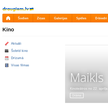
Pāriet
uz
saturu
Šodien
Ziņas
Galerijas
Spēles
D-biedri
Kino
Aktuāli
Šobrīd kino
Drīzumā
Visas filmas
Maikls
Kinoteātros no 22. aprīļa
Drāma