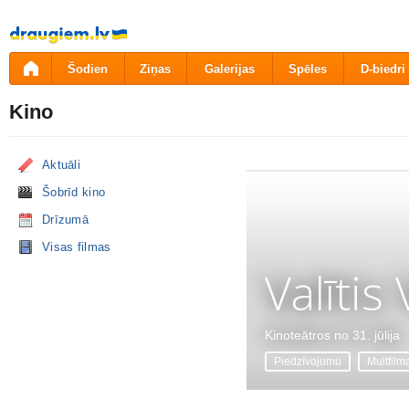
Pāriet
uz
saturu
Šodien
Ziņas
Galerijas
Spēles
D-biedri
Kino
Aktuāli
Šobrīd kino
Drīzumā
Visas filmas
Valītis
Kinoteātros no 31. jūlija
Piedzīvojumu
Multfilm