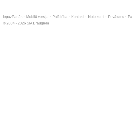
Iepazīšanās
Mobilā versija
Palīdzība
Kontakti
Noteikumi
Privātums
Pa
© 2004 - 2026 SIA Draugiem