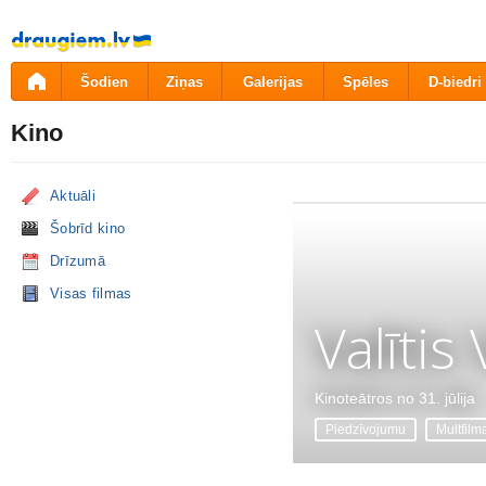
Pāriet
uz
saturu
Šodien
Ziņas
Galerijas
Spēles
D-biedri
Kino
Aktuāli
Šobrīd kino
Drīzumā
Visas filmas
Valītis
Kinoteātros no 31. jūlija
Piedzīvojumu
Multfilm