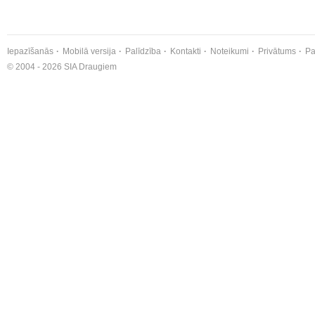
Iepazīšanās
Mobilā versija
Palīdzība
Kontakti
Noteikumi
Privātums
Pa
© 2004 - 2026 SIA Draugiem