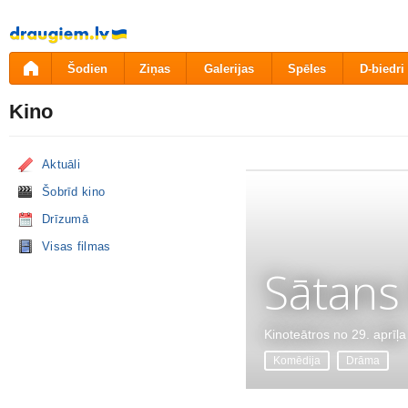
Pāriet
uz
saturu
Šodien
Ziņas
Galerijas
Spēles
D-biedri
Kino
Aktuāli
Šobrīd kino
Drīzumā
Visas filmas
Sātans
Kinoteātros no 29. aprīļa
Komēdija
Drāma