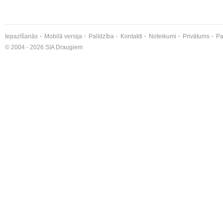
Iepazīšanās
Mobilā versija
Palīdzība
Kontakti
Noteikumi
Privātums
Pa
© 2004 - 2026 SIA Draugiem