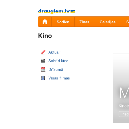
Pāriet
uz
saturu
Šodien
Ziņas
Galerijas
S
Kino
Aktuāli
Šobrīd kino
Drīzumā
Visas filmas
M
Kinote
Pied