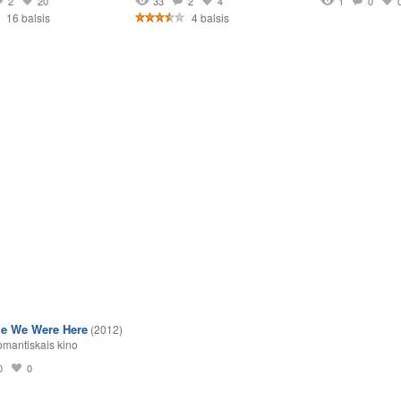
2
20
33
2
4
1
0
16 balsis
4 balsis
e We Were Here
(2012)
mantiskais kino
0
0