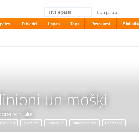
pēles
D-biedri
Lapas
Tops
Pasākumi
Statistik
inioni un mošķi
ātros no 1. jūlija
zīvojumu
Multfilma
Komēdija
Ģimenes filma
Fantastika