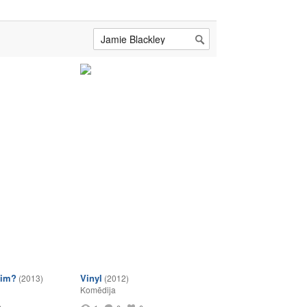
him?
Vinyl
(2013)
(2012)
Komēdija