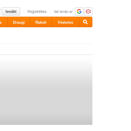
Ienākt
Reģistrēties
Vai ienāc ar
a
Draugi
Raksti
Vēstules