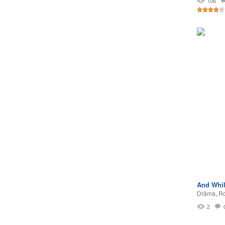
106
And Whil
Drāma
,
Ro
2