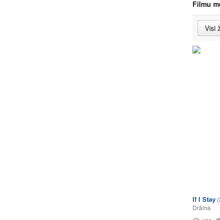
Filmu m
If I Stay
(
Drāma