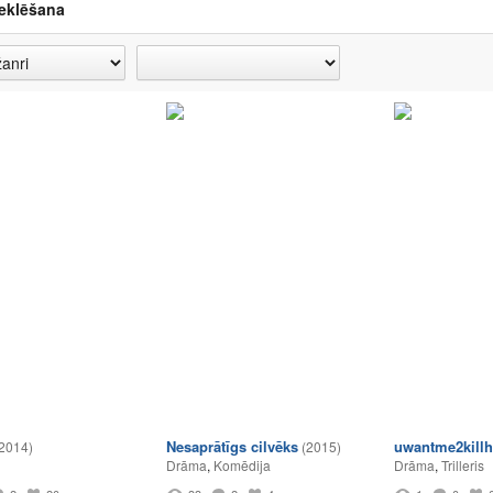
eklēšana
Nesaprātīgs cilvēks
uwantme2kill
2014)
(2015)
Drāma
,
Komēdija
Drāma
,
Trilleris