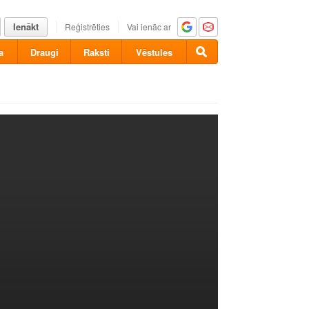
Ienākt
Reģistrēties
Vai ienāc ar
a
Draugi
Raksti
Vēstules