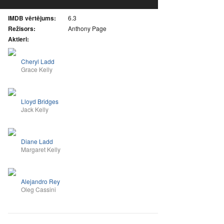
IMDB vērtējums:
6.3
Režisors:
Anthony Page
Aktieri:
Cheryl Ladd
Grace Kelly
Lloyd Bridges
Jack Kelly
Diane Ladd
Margaret Kelly
Alejandro Rey
Oleg Cassini