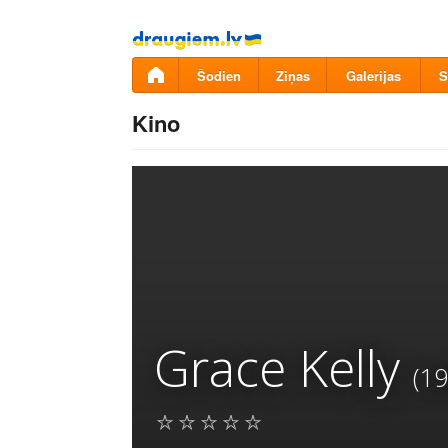
Pāriet
uz
saturu
Šodien
Ziņas
Galerijas
S
Kino
Grace Kelly
(19