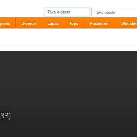
pēles
D-biedri
Lapas
Tops
Pasākumi
Statistik
83)