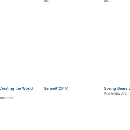
Creating the World
Sense8
Spring Bears 
(2015)
Komēdija
,
Drām
lā filma