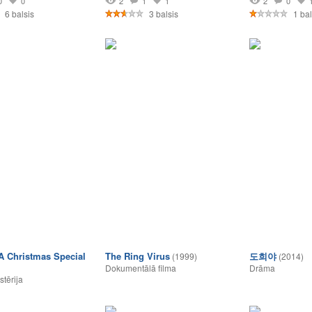
0
0
2
1
1
2
0
6 balsis
3 balsis
1 bal
A Christmas Special
The Ring Virus
도희야
(1999)
(2014)
Dokumentālā filma
Drāma
stērija