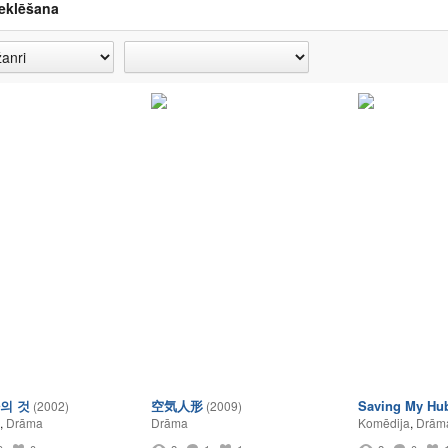
eklēšana
의 것
空気人形
Saving My Hu
(2002)
(2009)
,
Drāma
Drāma
Komēdija
,
Drām