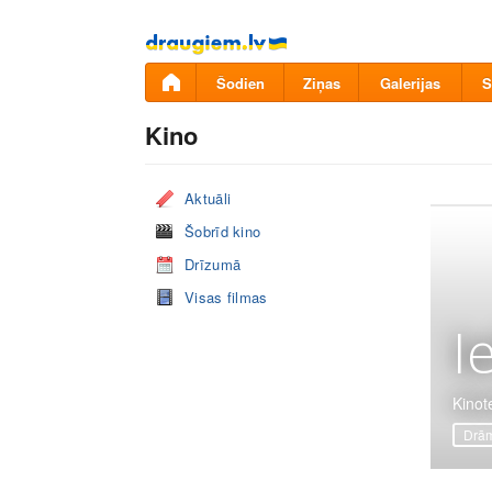
Pāriet
uz
saturu
Šodien
Ziņas
Galerijas
S
Kino
Aktuāli
Šobrīd kino
Drīzumā
Visas filmas
I
Kinote
Drā