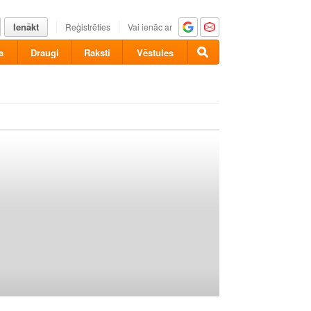
Ienākt
Reģistrēties
Vai ienāc ar
a
Draugi
Raksti
Vēstules