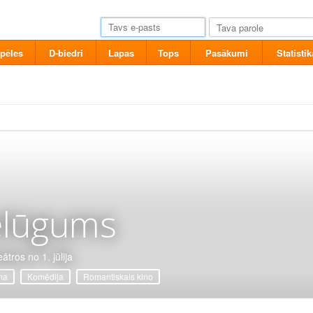
pēles
D-biedri
Lapas
Tops
Pasākumi
Statistik
elūgums
ātros no 1. jūlija
ma
Komēdija
Romantiskais kino