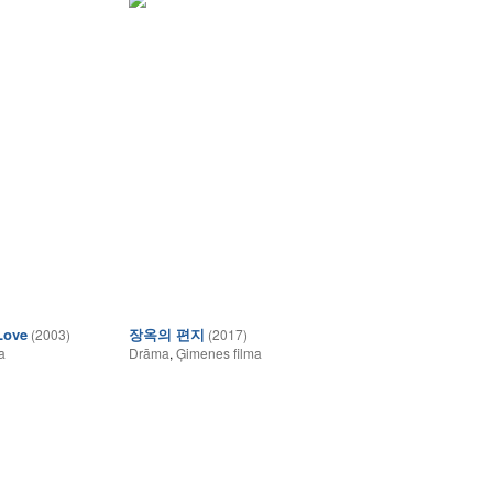
Love
장옥의 편지
(2003)
(2017)
a
Drāma
,
Ģimenes filma