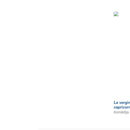
La vergine
capricor
Komēdija