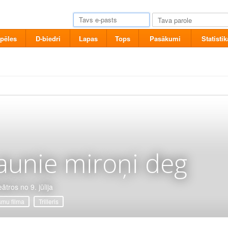
pēles
D-biedri
Lapas
Tops
Pasākumi
Statistik
aunie miroņi deg
ātros no 9. jūlija
mu filma
Trilleris