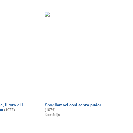
, il toro e il
Spogliamoci così senza pudor
no
(1977)
(1976)
Komēdija