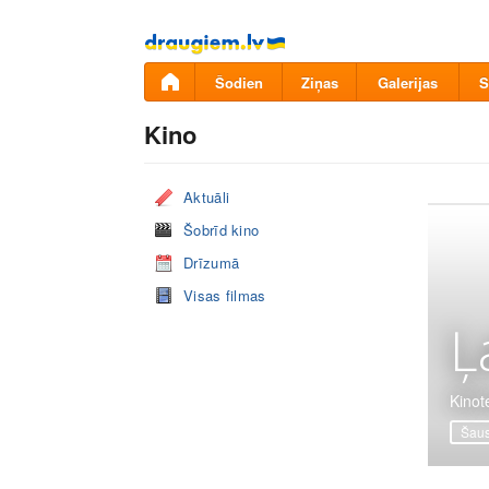
Pāriet
uz
saturu
Šodien
Ziņas
Galerijas
S
Kino
Aktuāli
Šobrīd kino
Drīzumā
Visas filmas
Ļ
Kinote
Šaus