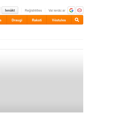
Ienākt
Reģistrēties
Vai ienāc ar
a
Draugi
Raksti
Vēstules