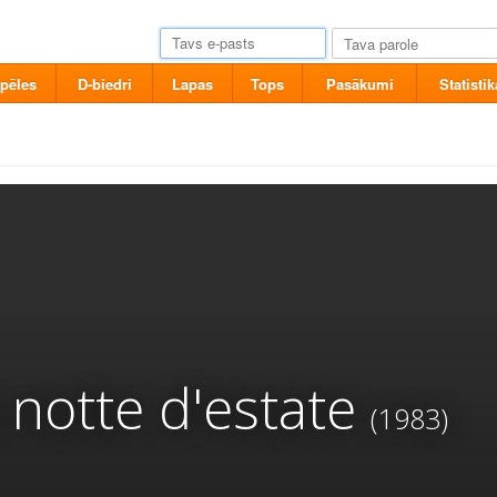
pēles
D-biedri
Lapas
Tops
Pasākumi
Statistik
 notte d'estate
(1983)