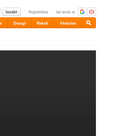
Ienākt
Reģistrēties
Vai ienāc ar
a
Draugi
Raksti
Vēstules