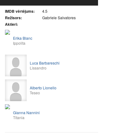
IMDB vērtējums:
4.5
Režisors:
Gabriele Salvatores
Aktieri:
Erika Blanc
Ippolita
Luca Barbareschi
Lissandro
Alberto Lionello
Teseo
Gianna Nannini
Titania