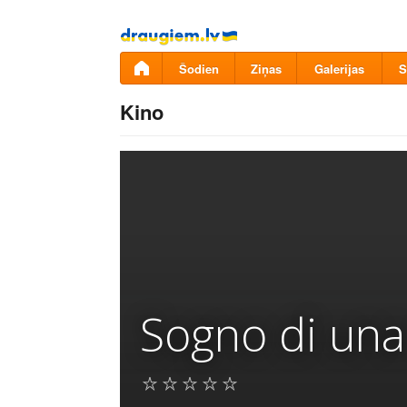
Pāriet
uz
saturu
Šodien
Ziņas
Galerijas
S
Kino
Sogno di una