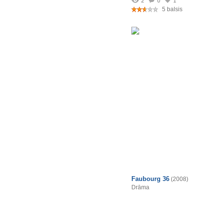
2
0
1
5 balsis
Faubourg 36
(2008)
Drāma