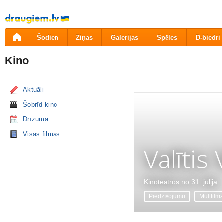
Pāriet
uz
saturu
Šodien
Ziņas
Galerijas
Spēles
D-biedri
Kino
Aktuāli
Šobrīd kino
Drīzumā
Visas filmas
Valītis
Kinoteātros no 31. jūlija
Piedzīvojumu
Multfilm