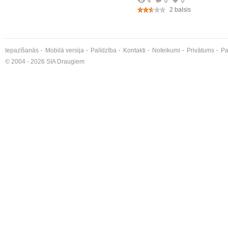
4
0
0
2 balsis
Iepazīšanās
Mobilā versija
Palīdzība
Kontakti
Noteikumi
Privātums
Pa
© 2004 - 2026 SIA Draugiem