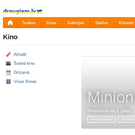
Pāriet
uz
saturu
Šodien
Ziņas
Galerijas
Spēles
D-biedri
Kino
Aktuāli
Šobrīd kino
Drīzumā
Visas filmas
Minion
Kinoteātros no 1. jūlija
Piedzīvojumu
Multfilm