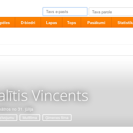
pēles
D-biedri
Lapas
Tops
Pasākumi
Statistik
alītis Vincents
ātros no 31. jūlija
zīvojumu
Multfilma
Ģimenes filma