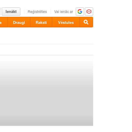
Ienākt
Reģistrēties
Vai ienāc ar
a
Draugi
Raksti
Vēstules