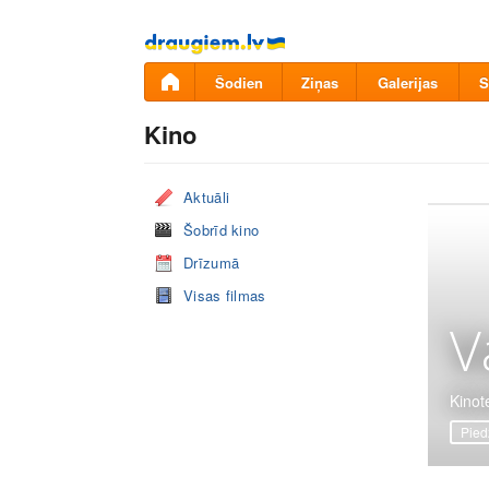
Pāriet
uz
saturu
Šodien
Ziņas
Galerijas
S
Kino
Aktuāli
Šobrīd kino
Drīzumā
Visas filmas
V
Kinote
Pied