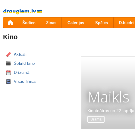
Pāriet
uz
saturu
Šodien
Ziņas
Galerijas
Spēles
D-biedri
Kino
Aktuāli
Šobrīd kino
Drīzumā
Visas filmas
Maikls
Kinoteātros no 22. aprīļa
Drāma