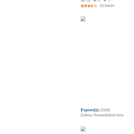
18
0
3
19 balsis
Espion(s)
(2009)
Drāma
,
Romantiskais kino