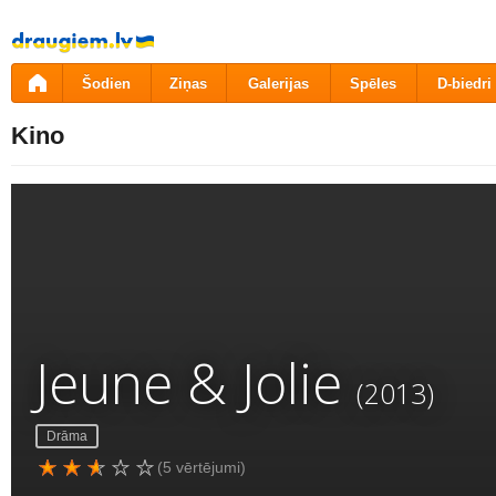
Pāriet
uz
saturu
Šodien
Ziņas
Galerijas
Spēles
D-biedri
Kino
Jeune & Jolie
(2013)
Drāma
(5 vērtējumi)