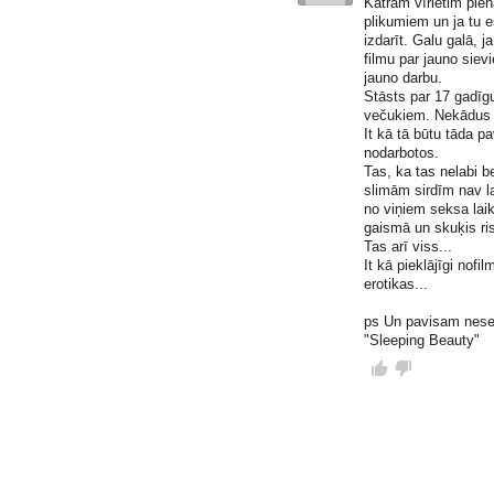
Katram vīrietim pien
plikumiem un ja tu e
izdarīt. Galu galā, j
filmu par jauno siev
jauno darbu.
Stāsts par 17 gadīgu
večukiem. Nekādus s
It kā tā būtu tāda p
nodarbotos.
Tas, ka tas nelabi b
slimām sirdīm nav la
no viņiem seksa laikā
gaismā un skuķis ri
Tas arī viss...
It kā pieklājīgi nofi
erotikas...
ps Un pavisam nesen 
"Sleeping Beauty"