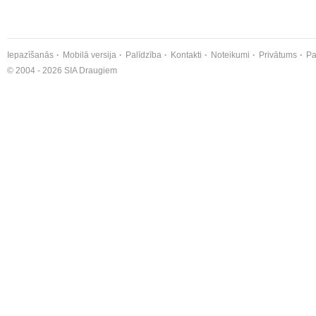
Iepazīšanās
Mobilā versija
Palīdzība
Kontakti
Noteikumi
Privātums
Pa
© 2004 - 2026 SIA Draugiem