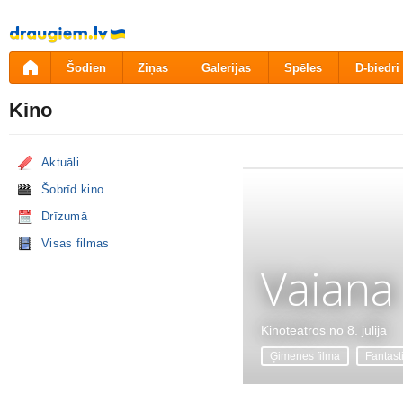
Pāriet
uz
saturu
Šodien
Ziņas
Galerijas
Spēles
D-biedri
Kino
Aktuāli
Šobrīd kino
Drīzumā
Visas filmas
Vaiana
Kinoteātros no 8. jūlija
Ģimenes filma
Fantast