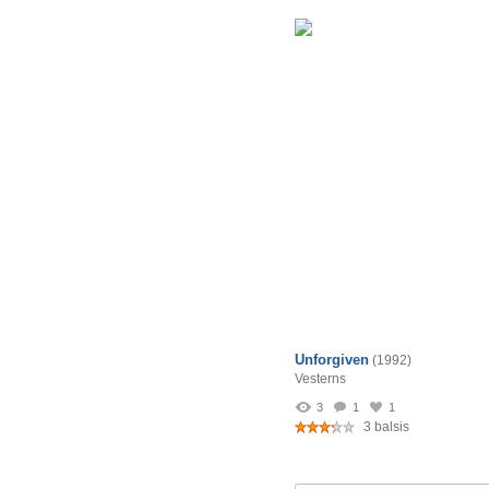
Unforgiven
(1992)
Vesterns
3
1
1
3 balsis