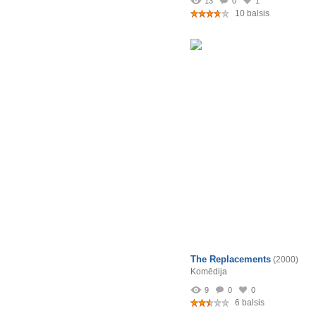
13
0
1
10 balsis
The Replacements
(2000)
Komēdija
9
0
0
6 balsis